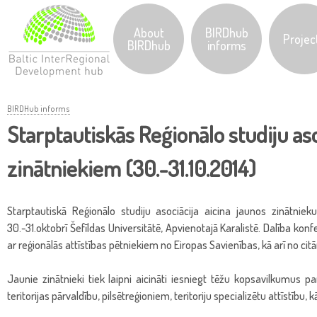
Jump to navigation
About
BIRDhub
Projec
BIRDhub
informs
BIRDHub informs
Starptautiskās Reģionālo studiju as
Y
zinātniekiem (30.-31.10.2014)
o
u
Starptautiskā Reģionālo studiju asociācija aicina jaunos zinātniek
30.-31.oktobrī Šefīldas Universitātē, Apvienotajā Karalistē. Dalība kon
a
ar reģionālās attīstības pētniekiem no Eiropas Savienības, kā arī no cit
r
Jaunie zinātnieki tiek laipni aicināti iesniegt tēžu kopsavilkumus p
teritorijas pārvaldību, pilsētreģioniem, teritoriju specializētu attīstību,
e