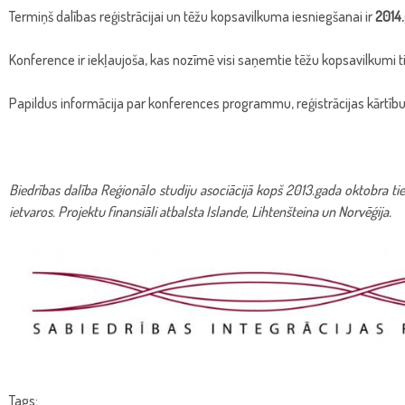
Termiņš dalības reģistrācijai un tēžu kopsavilkuma iesniegšanai ir
2014
h
Konference ir iekļaujoša, kas nozīmē visi saņemtie tēžu kopsavilkumi tiek
e
Papildus informācija par konferences programmu, reģistrācijas kārtīb
r
e
Biedrības dalība Reģionālo studiju asociācijā kopš 2013.gada oktobra tiek
ietvaros. Projektu finansiāli atbalsta Islande, Lihtenšteina un Norvēģija.
Tags: